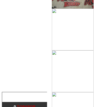
ВЫХЛОП
ДВИГАТЕЛЬ
ОХЛАЖДЕНИЕ
КОЛЕСА
ПОДНОЖКИ
HOND
ПЛАСТИК И СИДЕНИЯ
РАМА
РУЛИ И ТРАВЕРСЫ
ТОПЛИВНАЯ СИСТЕМА
ТОРМОЗА
ОПТИКА И ЗЕРКАЛА
HOND
РУЧКИ И РЫЧАГИ
ЭЛЕКТРИКА
ТРОСЫ
КОРЗИНА
0
ТОВАРОВ