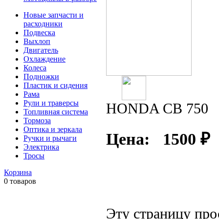
Новые запчасти и
расходники
Подвеска
Выхлоп
Двигатель
Охлаждение
Колеса
Подножки
Пластик и сидения
Рама
Рули и траверсы
HONDA CB 750
Топливная система
Тормоза
Оптика и зеркала
Цена:
1500
₽
Ручки и рычаги
Электрика
Тросы
Корзина
0
товаров
Эту страницу про