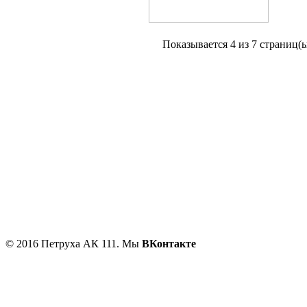
Показывается
4 из
7
страниц(ы
Главная
Новые товары
Мотоциклы
Запчасти
Оплата и доставка
Блог
Контакты
© 2016 Петруха АК 111. Мы
ВКонтакте