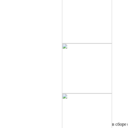
KAWA
KAWA
МОТОЦИКЛЫ БЕЗ ПРОБЕГА
ПО РФ
МОТОЦИКЛЫ С ПРОБЕГОМ
МОТОЦИКЛЫ В РАЗБОРЕ
KAWAS
НОВЫЕ ЗАПЧАСТИ И
РАСХОДНИКИ
в сборе
ПОДВЕСКА