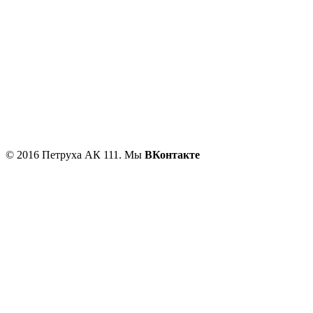
Главная
Новые товары
Мотоциклы
Запчасти
Оплата и доставка
Контакты
© 2016 Петруха АК 111. Мы
ВКонтакте