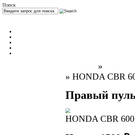
Поиск
ЧЕЛЯБИНСК
Новые товары
Мотоциклы
Запчасти
Оплата и доставка
Контакты
Главная
»
Каталог
МОТОЦИКЛЫ БЕЗ ПРОБЕГА
»
HONDA CBR 60
ПО РФ
МОТОЦИКЛЫ С ПРОБЕГОМ
МОТОЦИКЛЫ В РАЗБОРЕ
Правый пуль
НОВЫЕ ЗАПЧАСТИ И
РАСХОДНИКИ
ПОДВЕСКА
HONDA CBR 600
ВЫХЛОП
ДВИГАТЕЛЬ