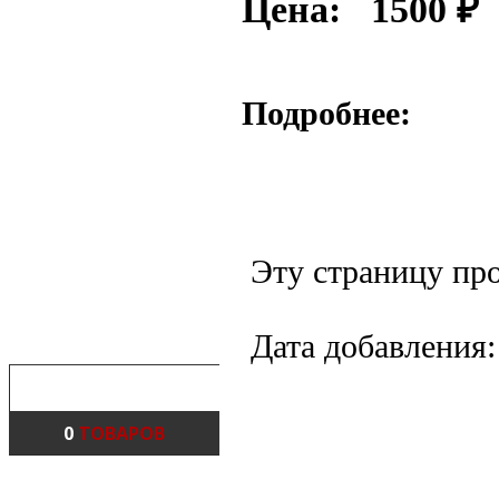
Цена:
1500
₽
ОХЛАЖДЕНИЕ
КОЛЕСА
ПОДНОЖКИ
ПЛАСТИК И СИДЕНИЯ
Подробнее:
РАМА
РУЛИ И ТРАВЕРСЫ
ТОПЛИВНАЯ СИСТЕМА
ТОРМОЗА
ОПТИКА И ЗЕРКАЛА
РУЧКИ И РЫЧАГИ
Эту страницу про
ЭЛЕКТРИКА
ТРОСЫ
Дата добавления:
КОРЗИНА
0
ТОВАРОВ